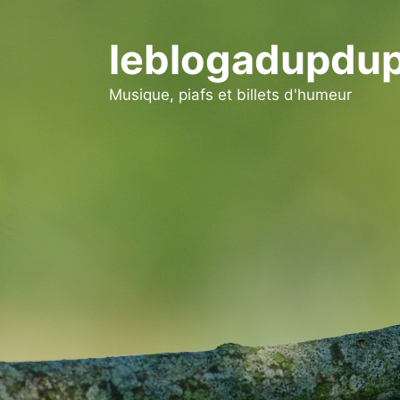
Aller
au
leblogadupdup
contenu
Musique, piafs et billets d'humeur