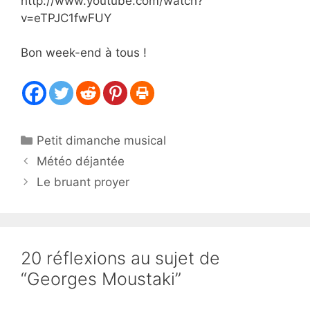
http://www.youtube.com/watch?
v=eTPJC1fwFUY
Bon week-end à tous !
Catégories
Petit dimanche musical
Météo déjantée
Le bruant proyer
20 réflexions au sujet de
“Georges Moustaki”