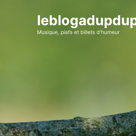
Aller
au
leblogadupdup
contenu
Musique, piafs et billets d'humeur