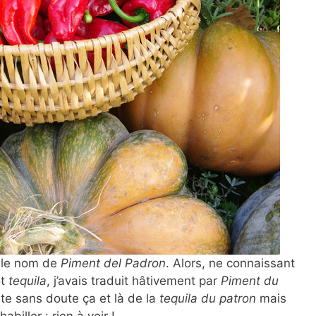
 le nom de
Piment del Padron
. Alors, ne connaissant
ot
tequila
, j’avais traduit hâtivement par
Piment du
iste sans doute ça et là de la
tequila du patron
mais
abiller : rien à voir !