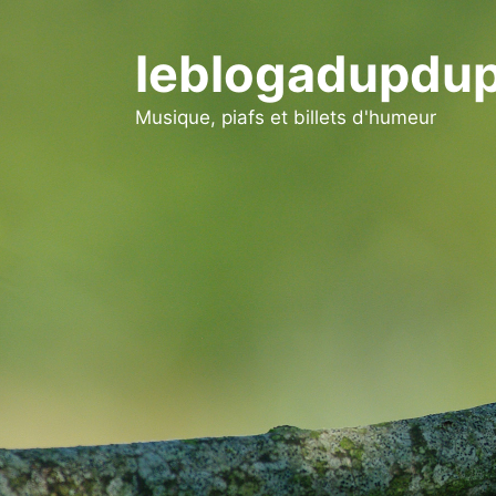
Aller
au
leblogadupdup
contenu
Musique, piafs et billets d'humeur