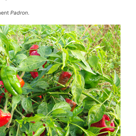
iment
Padron
.