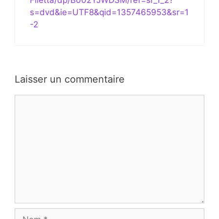
Filetta/dp/B002YJWDSM/ref=sr_1_2?
s=dvd&ie=UTF8&qid=1357465953&sr=1
-2
Laisser un commentaire
Commentaire
Nom