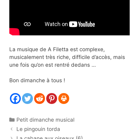
La musique de A Filetta est complexe,
musicalement très riche, difficile d’accès, mais
une fois qu’on est rentré dedans …
Bon dimanche à tous !
Catégories
Petit dimanche musical
Le pingouin torda
La cabane aux oiseaux (6)