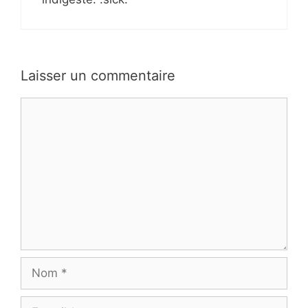
Laisser un commentaire
Commentaire
Nom
E-