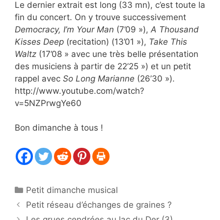
Le dernier extrait est long (33 mn), c’est toute la
fin du concert. On y trouve successivement
Democracy, I’m Your Man
(7’09 »),
A Thousand
Kisses Deep
(recitation) (13’01 »),
Take This
Waltz
(17’08 » avec une très belle présentation
des musiciens à partir de 22’25 ») et un petit
rappel avec
So Long Marianne
(26’30 »).
http://www.youtube.com/watch?
v=5NZPrwgYe60
Bon dimanche à tous !
Catégories
Petit dimanche musical
Petit réseau d’échanges de graines ?
Les grues cendrées au lac du Der (3)