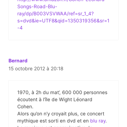
Songs-Road-Blu-
ray/dp/B003VSVWAA/ref=sr_1_4?
s=dvd&ie=UTF8&qid=1350319356&sr=1
-4
Bernard
15 octobre 2012 à 20:18
1970, à 2h du mat’, 600 000 personnes
écoutent à l’île de Wight Léonard
Cohen.
Alors qu’on n’y croyait plus, ce concert
mythique est sorti en dvd et en
blu ray
.