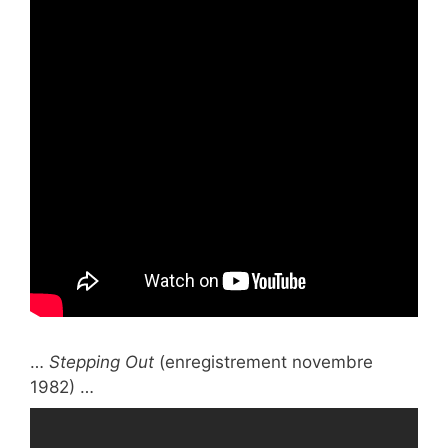
…
Stepping Out
(enregistrement novembre
1982) …