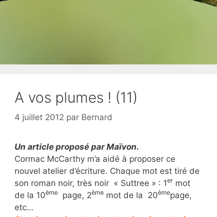
A vos plumes ! (11)
4 juillet 2012
par
Bernard
Un article proposé par Maïvon.
Cormac McCarthy m’a aidé à proposer ce
nouvel atelier d’écriture. Chaque mot est tiré de
er
son roman noir, très noir « Suttree » : 1
mot
ème
ème
ème
de la 10
page, 2
mot de la 20
page,
etc…