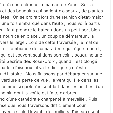
é qu’a confectionné la maman de Yann . Sur la
n et des bouquins qui parlent d’oiseaux , de plantes
êtes . On se croirait lors d’une réunion d’état-major
 , une fois embarqué dans l’auto , nous voilà partis
 il faut prendre le bateau dans un petit port bien
a nourrice en place , un coup de démarreur , la
 vers le large . Lors de cette traversée , le mal de
ernir l’ambiance de camaraderie qui règne à bord ,
 qui est souvent seul dans son coin , bouquine une
ciété Secrète des Rose-Croix , quand il est plongé
arler d’oiseaux , il va te dire que ça n’est ni
u d’histoire . Nous finissons par débarquer sur une
a verdure à perte de vue , le vent qui file dans les
s comme si quelqu’un soufflait dans les anches d’un
emin dont la voûte est faite d’arbres
ond d’une cathédrale charpenté à merveille . Puis ,
nse que nous traversons difficilement pour
 avec ce soleil levant , des milliers d’oiseaux sont