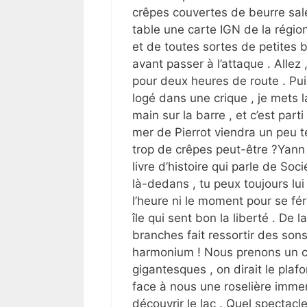
crêpes couvertes de beurre sal
table une carte IGN de la régio
et de toutes sortes de petites b
avant passer à l’attaque . Allez
pour deux heures de route . Puis
logé dans une crique , je mets l
main sur la barre , et c’est parti
mer de Pierrot viendra un peu t
trop de crêpes peut-être ?Yann
livre d’histoire qui parle de So
là-dedans , tu peux toujours lui p
l’heure ni le moment pour se fér
île qui sent bon la liberté . De l
branches fait ressortir des son
harmonium ! Nous prenons un ch
gigantesques , on dirait le plaf
face à nous une roselière imme
découvrir le lac . Quel spectacle