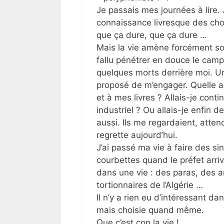
Je passais mes journées à lire. 
connaissance livresque des chose
que ça dure, que ça dure …
Mais la vie amène forcément son
fallu pénétrer en douce le camp 
quelques morts derrière moi. Une
proposé de m’engager. Quelle au
et à mes livres ? Allais-je con
industriel ? Ou allais-je enfin
aussi. Ils me regardaient, atten
regrette aujourd’hui.
J’ai passé ma vie à faire des si
courbettes quand le préfet arriva
dans une vie : des paras, des a
tortionnaires de l’Algérie …
Il n’y a rien eu d’intéressant dan
mais choisie quand même.
Que c’est con la vie !