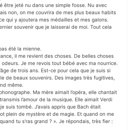
aimé être jeté nu dans une simple fosse. Nu avec
ais non, on me couvrira de mes plus beaux habits
ice qui y ajoutera mes médailles et mes galons.
ernier souvenir que je laisserai de moi. Tout cela
pas été la mienne.
vance, il me revient des choses. De belles choses
odeurs. Je me revois tout bébé avec ma nourrice.
à l’âge de trois ans. Est-ce pour cela que je suis si
lle de beaux souvenirs. Des images très fugitives,
uand même.
 phonographe. Ma mère aimait l’opéra, elle chantait
a transmis l’amour de la musique. Elle aimait Verdi
je suis tombé. J’avais appris que Bach était
mot plein de mystère et de magie. Et quand on me
uand tu s’ras grand ? ». Je répondais, très fier :