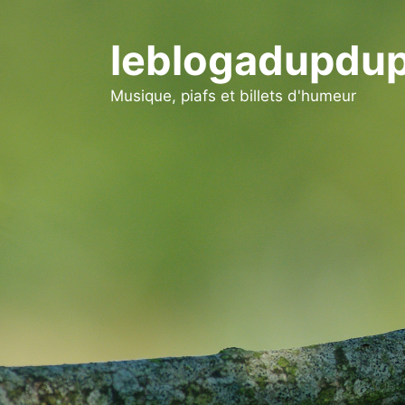
Aller
au
leblogadupdup
contenu
Musique, piafs et billets d'humeur