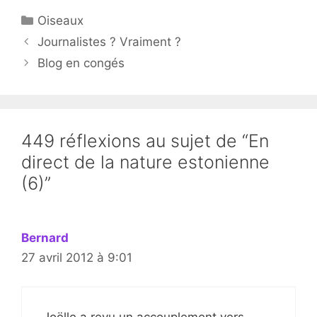
Catégories
Oiseaux
Journalistes ? Vraiment ?
Blog en congés
449 réflexions au sujet de “En
direct de la nature estonienne
(6)”
Bernard
27 avril 2012 à 9:01
Joëlle a revu un accouplement vers