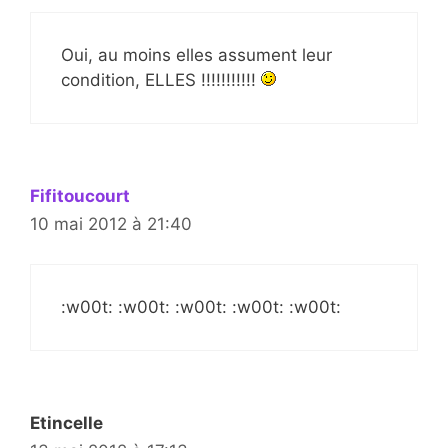
Oui, au moins elles assument leur
condition, ELLES !!!!!!!!!!!
Fifitoucourt
10 mai 2012 à 21:40
:w00t: :w00t: :w00t: :w00t: :w00t:
Etincelle