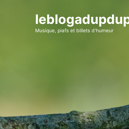
Aller
au
leblogadupdup
contenu
Musique, piafs et billets d'humeur