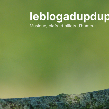
Aller
au
leblogadupdup
contenu
Musique, piafs et billets d'humeur