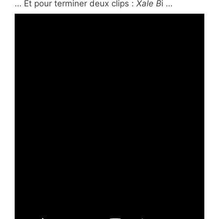
… Et pour terminer deux clips :
Xale B
i …