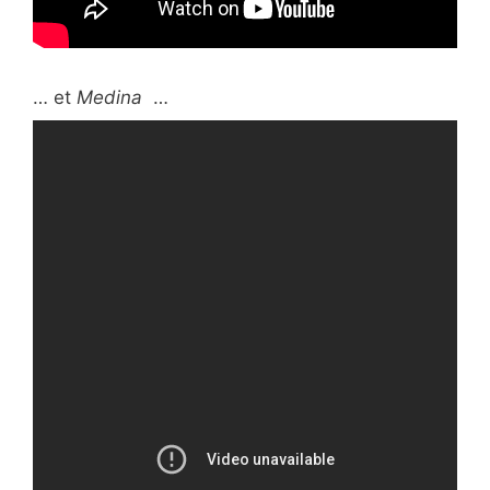
… et
Medina
…