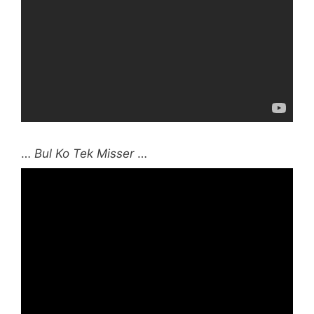
…
Bul Ko Tek Misser
…