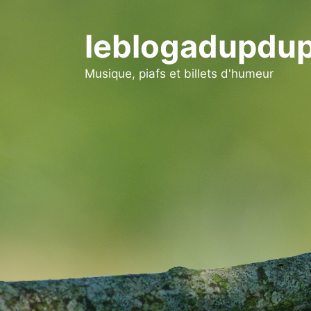
Aller
au
leblogadupdup
contenu
Musique, piafs et billets d'humeur