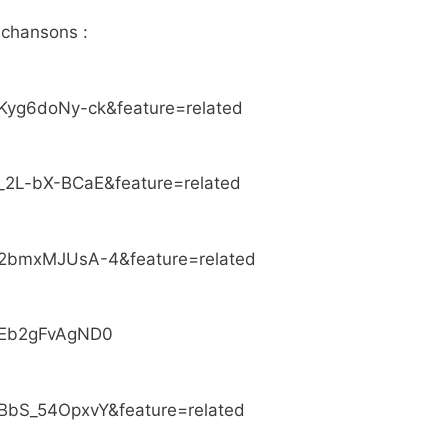
 chansons :
Kyg6doNy-ck&feature=related
_2L-bX-BCaE&feature=related
=2bmxMJUsA-4&feature=related
=Eb2gFvAgND0
BbS_54OpxvY&feature=related