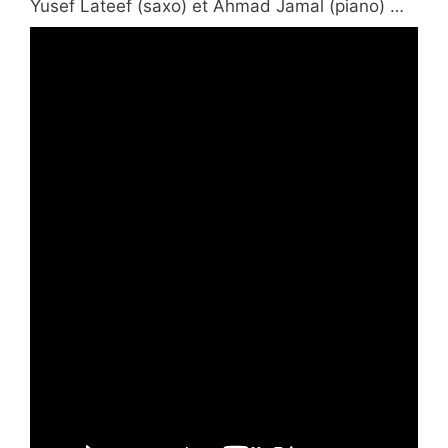
Yusef Lateef (saxo) et Ahmad Jamal (piano) …