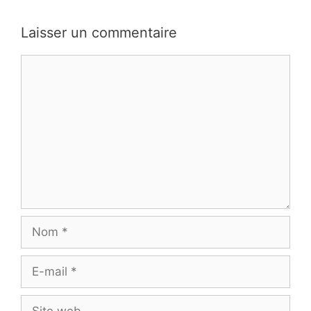
Laisser un commentaire
Commentaire
Nom
E-
mail
Site