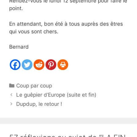
Rendez-vous le lundi 12 septembre pour faire le
point.
En attendant, bon été à tous auprès des êtres
qui vous sont chers.
Bernard
Catégories
Coup par coup
Le guêpier d’Europe (suite et fin)
Dupdup, le retour !