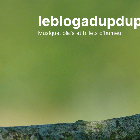
Aller
au
leblogadupdup
contenu
Musique, piafs et billets d'humeur