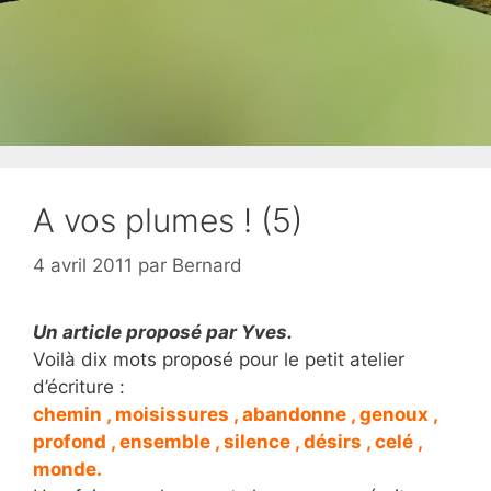
A vos plumes ! (5)
4 avril 2011
par
Bernard
Un article proposé par Yves.
Voilà dix mots proposé pour le petit atelier
d’écriture :
chemin , moisissures , abandonne , genoux ,
profond , ensemble , silence , désirs , celé ,
monde.