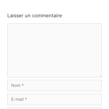
Laisser un commentaire
Commentaire
Nom
E-
mail