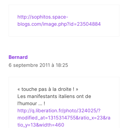
http://sophitos.space-
blogs.com/image.php?id=23504884
Bernard
6 septembre 2011 à 18:25
« touche pas à la droite ! »
Les manifestants italiens ont de
l’humour … !
http://q.liberation.fr/photo/324025/?
modified_at=1315314755&ratio_x=23&ra
tio_y=13&width=460