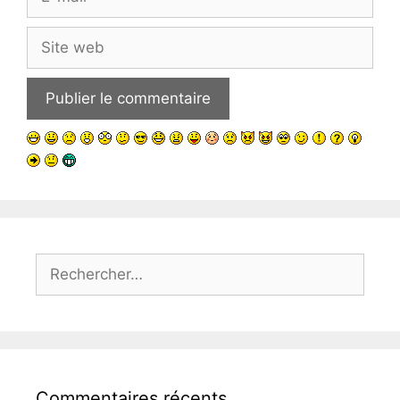
mail
Site
web
Rechercher :
Commentaires récents