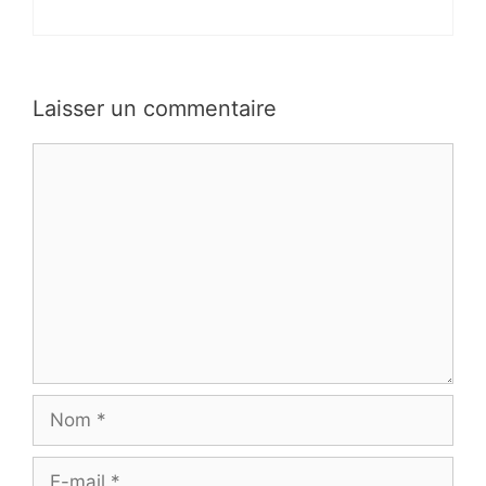
Laisser un commentaire
Commentaire
Nom
E-