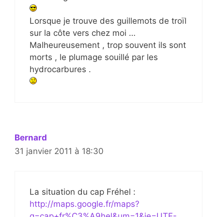
Lorsque je trouve des guillemots de troïl
sur la côte vers chez moi …
Malheureusement , trop souvent ils sont
morts , le plumage souillé par les
hydrocarbures .
Bernard
31 janvier 2011 à 18:30
La situation du cap Fréhel :
http://maps.google.fr/maps?
q=cap+fr%C3%A9hel&um=1&ie=UTF-