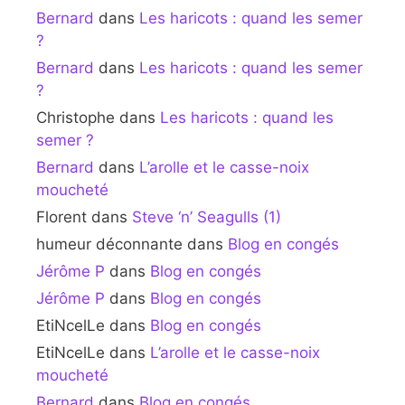
Bernard
dans
Les haricots : quand les semer
?
Bernard
dans
Les haricots : quand les semer
?
Christophe
dans
Les haricots : quand les
semer ?
Bernard
dans
L’arolle et le casse-noix
moucheté
Florent
dans
Steve ‘n’ Seagulls (1)
humeur déconnante
dans
Blog en congés
Jérôme P
dans
Blog en congés
Jérôme P
dans
Blog en congés
EtiNcelLe
dans
Blog en congés
EtiNcelLe
dans
L’arolle et le casse-noix
moucheté
Bernard
dans
Blog en congés