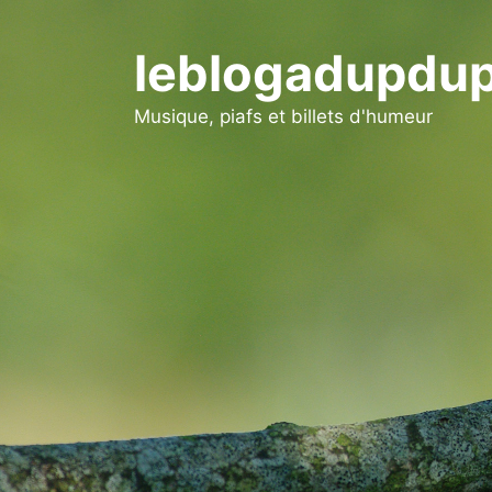
Aller
au
leblogadupdup
contenu
Musique, piafs et billets d'humeur