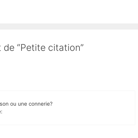
 de “Petite citation”
sson ou une connerie?
: