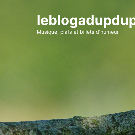
Aller
au
leblogadupdup
contenu
Musique, piafs et billets d'humeur