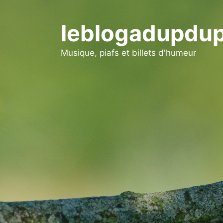
Aller
au
leblogadupdup
contenu
Musique, piafs et billets d'humeur