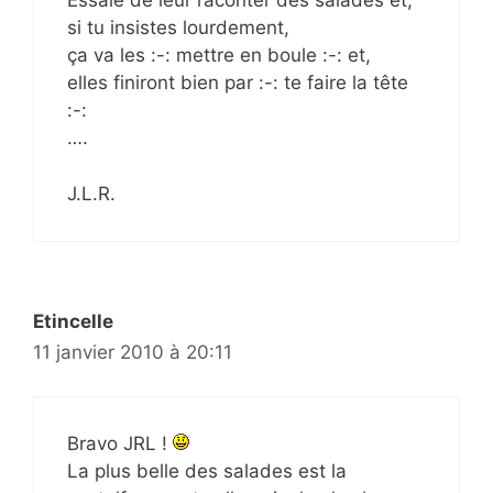
Essaie de leur raconter des salades et,
si tu insistes lourdement,
ça va les :-: mettre en boule :-: et,
elles finiront bien par :-: te faire la tête
:-:
….
J.L.R.
Etincelle
11 janvier 2010 à 20:11
Bravo JRL !
La plus belle des salades est la