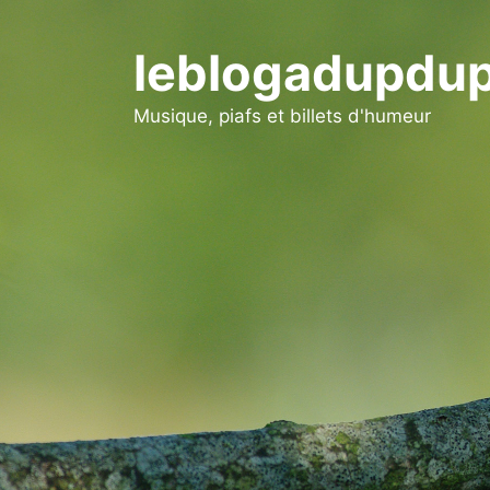
Aller
au
leblogadupdup
contenu
Musique, piafs et billets d'humeur