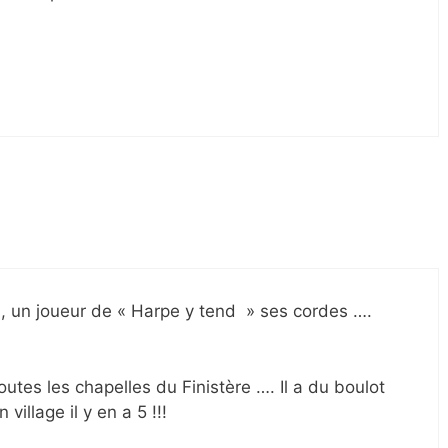
, un joueur de « Harpe y tend » ses cordes ….
outes les chapelles du Finistère …. Il a du boulot
illage il y en a 5 !!!