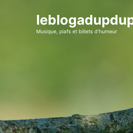
Aller
au
leblogadupdup
contenu
Musique, piafs et billets d'humeur