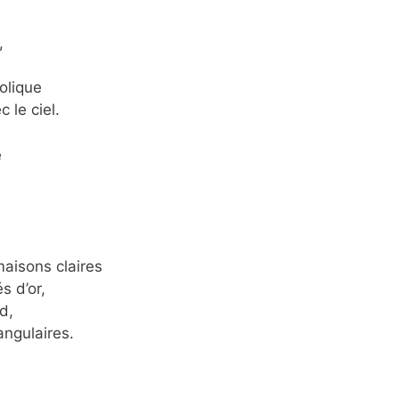
,
olique
 le ciel.
e
maisons claires
s d’or,
d,
angulaires.