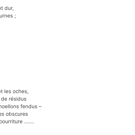
t dur,
urnes ;
t les oches,
, de résidus
 moellons fendus –
ges obscures
pourriture …….