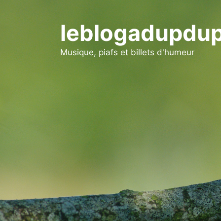
Aller
au
leblogadupdup
contenu
Musique, piafs et billets d'humeur