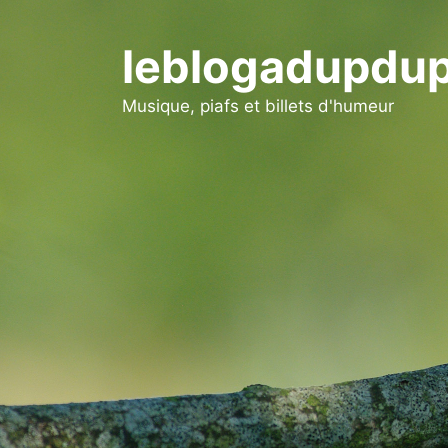
Aller
au
leblogadupdup
contenu
Musique, piafs et billets d'humeur