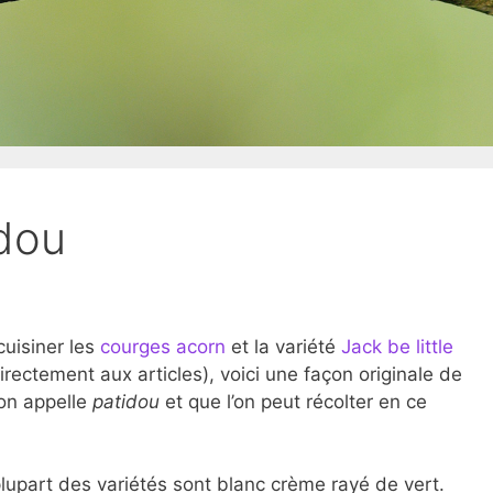
idou
cuisiner les
courges acorn
et la variété
Jack be little
directement aux articles), voici une façon originale de
on appelle
patidou
et que l’on peut récolter en ce
lupart des variétés sont blanc crème rayé de vert.