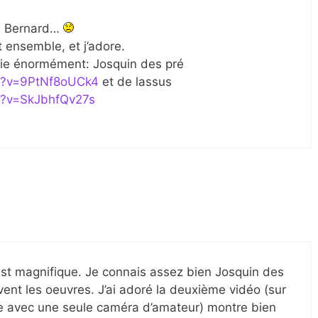
in Bernard…
t ensemble, et j’adore.
cie énormément: Josquin des pré
h?v=9PtNf8oUCk4
et de lassus
h?v=SkJbhfQv27s
est magnifique. Je connais assez bien Josquin des
vent les oeuvres. J’ai adoré la deuxième vidéo (sur
mée avec une seule caméra d’amateur) montre bien