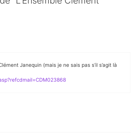
t de “L’Ensemble Clément
ément Janequin (mais je ne sais pas s’il s’agit là
rt.asp?refcdmail=CDM023868