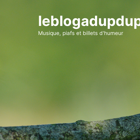
Aller
au
leblogadupdup
contenu
Musique, piafs et billets d'humeur