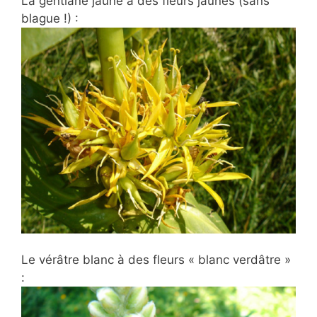
La gentiane jaune à des fleurs jaunes (sans
blague !) :
Le vérâtre blanc à des fleurs « blanc verdâtre »
: