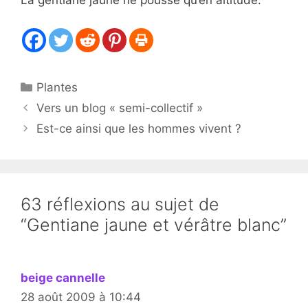
La gentiane jaune ne pousse qu’en altitude.
Catégories
Plantes
Vers un blog « semi-collectif »
Est-ce ainsi que les hommes vivent ?
63 réflexions au sujet de
“Gentiane jaune et vérâtre blanc”
beige cannelle
28 août 2009 à 10:44