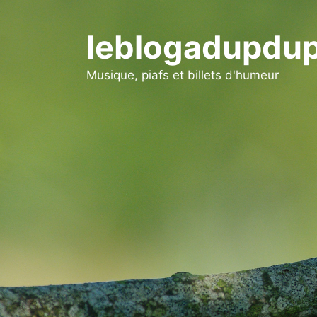
Aller
au
leblogadupdup
contenu
Musique, piafs et billets d'humeur