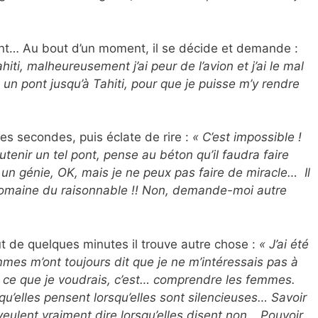
nt… Au bout d’un moment, il se décide et demande :
hiti, malheureusement j’ai peur de l’avion et j’ai le mal
n pont jusqu’à Tahiti, pour que je puisse m’y rendre
es secondes, puis éclate de rire :
« C’est impossible !
outenir un tel pont, pense au béton qu’il faudra faire
 un génie, OK, mais je ne peux pas faire de miracle… Il
domaine du raisonnable !! Non, demande-moi autre
ut de quelques minutes il trouve autre chose :
« J’ai été
mmes m’ont toujours dit que je ne m’intéressais pas à
rs, ce que je voudrais, c’est… comprendre les femmes.
 qu’elles pensent lorsqu’elles sont silencieuses… Savoir
 veulent vraiment dire lorsqu’elles disent non… Pouvoir