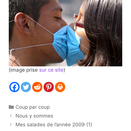
(image prise
sur ce site
)
Catégories
Coup par coup
Nous y sommes
Mes salades de l’année 2009 (1)