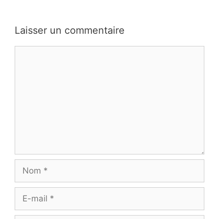
Laisser un commentaire
Commentaire
Nom
E-
mail