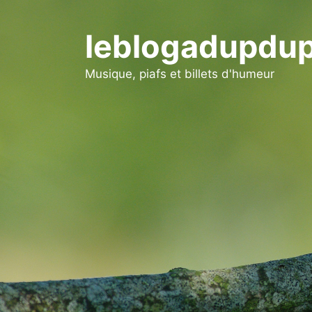
Aller
au
leblogadupdup
contenu
Musique, piafs et billets d'humeur