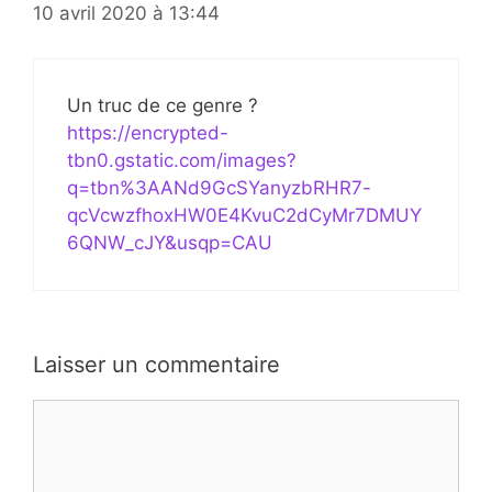
10 avril 2020 à 13:44
Un truc de ce genre ?
https://encrypted-
tbn0.gstatic.com/images?
q=tbn%3AANd9GcSYanyzbRHR7-
qcVcwzfhoxHW0E4KvuC2dCyMr7DMUY
6QNW_cJY&usqp=CAU
Laisser un commentaire
Commentaire