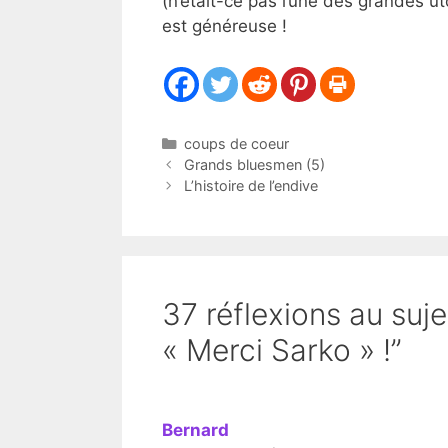
(n’était-ce pas l’une des grandes uto
est généreuse !
Catégories
coups de coeur
Grands bluesmen (5)
L’histoire de l’endive
37 réflexions au sujet
« Merci Sarko » !”
Bernard