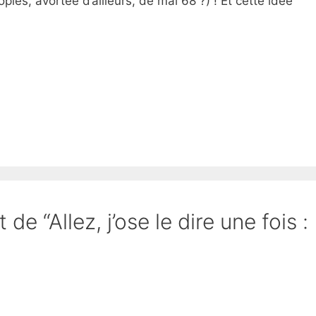
pies, avortée d’ailleurs, de mai 68 ?) ! Et cette idée
 de “Allez, j’ose le dire une fois :