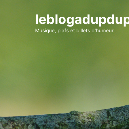
Aller
au
leblogadupdup
contenu
Musique, piafs et billets d'humeur