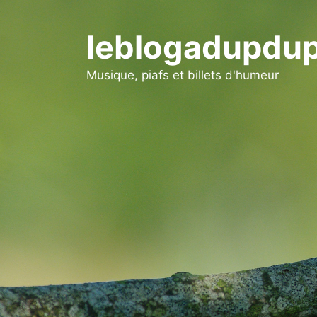
Aller
au
leblogadupdup
contenu
Musique, piafs et billets d'humeur