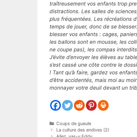
traîtreusement vos enfants trop pre
distractions. Les salles de sciences
plus fréquentées. Les récréations du
temps de jouer, donc de se blesser
blesser vos enfants : cages, panier
les ballons sont en mousse, les colle
ne coupe pas), les compas interdit
J’évite d’envoyer les élèves au tabl
s’est cassé une côte contre le dossi
! Tant qu’à faire, gardez vos enfant
d’être accidentés, mais moi au moin
monnayer votre deuil devant un trib
Catégories
Coups de gueule
La culture des endives (2)
Allez, vas-y Eddy …