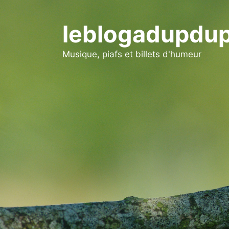
Aller
au
leblogadupdup
contenu
Musique, piafs et billets d'humeur