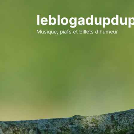
Aller
au
leblogadupdup
contenu
Musique, piafs et billets d'humeur