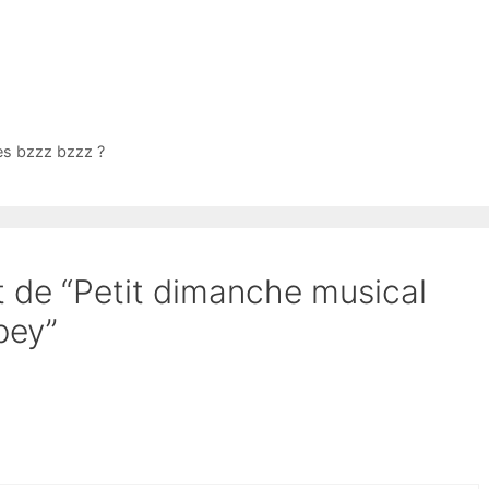
es bzzz bzzz ?
et de “Petit dimanche musical
bey”