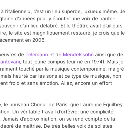
à l’italienne », c’est un lieu superbe, luxueux même. Je
ingtaine d’années pour y écouter une voix de haute-
ouvenir d’un lieu délabré. Et le théâtre avait d’ailleurs
ire, le site est magnifiquement restauré, je crois que le
t récemment en 2006.
oeuvres de
Telemann
et de
Mendelssohn
ainsi que de
antovani
, tout jeune compositeur né en 1974). Mais je
e vraiment touché par la musique contemporaine, malgré
jamais heurté par les sons et ce type de musique, non
ent froid et sans émotion. Allez, encore un effort
le, le nouveau Choeur de Paris, que Laurence Equilbey
ion. Un véritable travail d’orfèvre, une complicité
rs. Jamais d’approximation, on se rend compte de la
 degré de maîtrise. De très belles voix de solistes