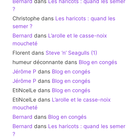
Bernard
dans
Les haricots : quand les semer
?
Christophe
dans
Les haricots : quand les
semer ?
Bernard
dans
L’arolle et le casse-noix
moucheté
Florent
dans
Steve ‘n’ Seagulls (1)
humeur déconnante
dans
Blog en congés
Jérôme P
dans
Blog en congés
Jérôme P
dans
Blog en congés
EtiNcelLe
dans
Blog en congés
EtiNcelLe
dans
L’arolle et le casse-noix
moucheté
Bernard
dans
Blog en congés
Bernard
dans
Les haricots : quand les semer
?