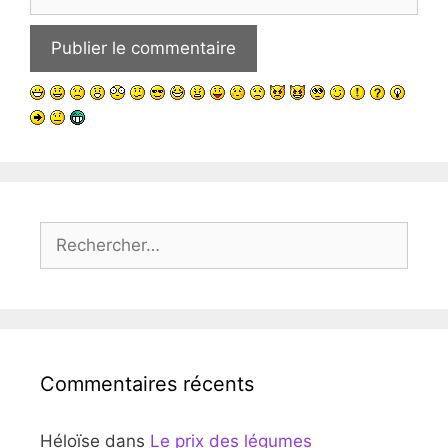
web
Rechercher :
Commentaires récents
Héloïse
dans
Le prix des légumes