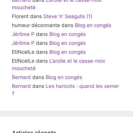
Bernard
dans
L’arolle et le casse-noix
moucheté
Florent
dans
Steve ‘n’ Seagulls (1)
humeur déconnante
dans
Blog en congés
Jérôme P
dans
Blog en congés
Jérôme P
dans
Blog en congés
EtiNcelLe
dans
Blog en congés
EtiNcelLe
dans
L’arolle et le casse-noix
moucheté
Bernard
dans
Blog en congés
Bernard
dans
Les haricots : quand les semer
?