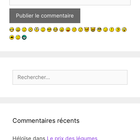
web
Rechercher :
Commentaires récents
Héloïse
dans
Le prix des légumes