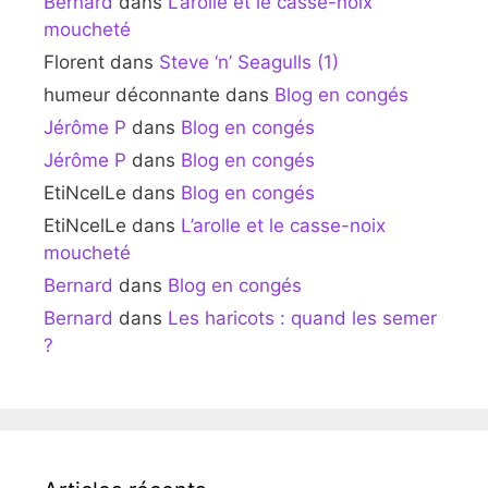
Bernard
dans
L’arolle et le casse-noix
moucheté
Florent
dans
Steve ‘n’ Seagulls (1)
humeur déconnante
dans
Blog en congés
Jérôme P
dans
Blog en congés
Jérôme P
dans
Blog en congés
EtiNcelLe
dans
Blog en congés
EtiNcelLe
dans
L’arolle et le casse-noix
moucheté
Bernard
dans
Blog en congés
Bernard
dans
Les haricots : quand les semer
?