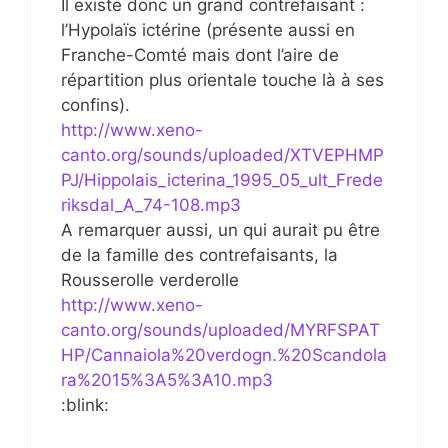
Il existe donc un grand contrefaisant :
l’Hypolaïs ictérine (présente aussi en
Franche-Comté mais dont l’aire de
répartition plus orientale touche là à ses
confins).
http://www.xeno-
canto.org/sounds/uploaded/XTVEPHMP
PJ/Hippolais_icterina_1995_05_ult_Frede
riksdal_A_74-108.mp3
A remarquer aussi, un qui aurait pu être
de la famille des contrefaisants, la
Rousserolle verderolle
http://www.xeno-
canto.org/sounds/uploaded/MYRFSPAT
HP/Cannaiola%20verdogn.%20Scandola
ra%2015%3A5%3A10.mp3
:blink: