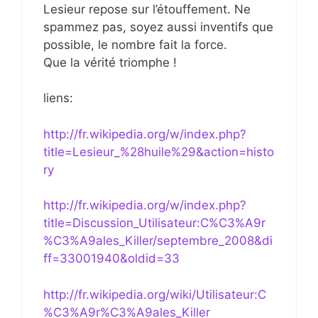
Lesieur repose sur l’étouffement. Ne
spammez pas, soyez aussi inventifs que
possible, le nombre fait la force.
Que la vérité triomphe !
liens:
http://fr.wikipedia.org/w/index.php?
title=Lesieur_%28huile%29&action=histo
ry
http://fr.wikipedia.org/w/index.php?
title=Discussion_Utilisateur:C%C3%A9r
%C3%A9ales_Killer/septembre_2008&di
ff=33001940&oldid=33
http://fr.wikipedia.org/wiki/Utilisateur:C
%C3%A9r%C3%A9ales_Killer