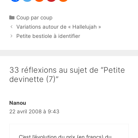
Catégories
Coup par coup
Variations autour de « Hallelujah »
Petite bestiole à identifier
33 réflexions au sujet de “Petite
devinette (7)”
Nanou
22 avril 2008 à 9:43
C’est l’évolution du prix (en francs) du